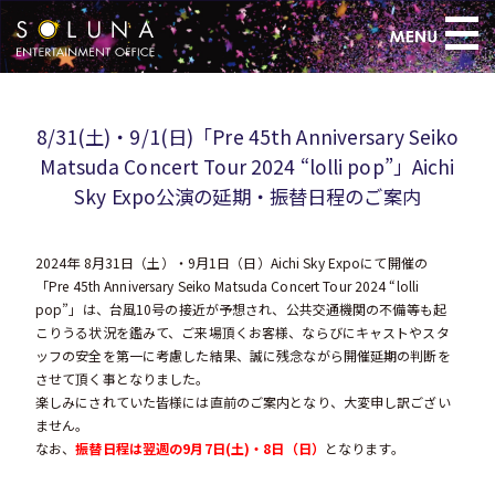
>
8/31(土)・9/1(日)「Pre 45th Anniversary Seiko
Matsuda Concert Tour 2024 “lolli pop”」Aichi
Sky Expo公演の延期・振替日程のご案内
2024年 8月31日（土）・9月1日（日）Aichi Sky Expoにて開催の
「Pre 45th Anniversary Seiko Matsuda Concert Tour 2024 “lolli
pop”」は、台風10号の接近が予想され、公共交通機関の不備等も起
こりうる状況を鑑みて、ご来場頂くお客様、ならびにキャストやスタ
ッフの安全を第一に考慮した結果、誠に残念ながら開催延期の判断を
させて頂く事となりました。
楽しみにされていた皆様には直前のご案内となり、大変申し訳ござい
ません。
なお、
振替日程は翌週の9月7日(土)・8日（日）
となります。