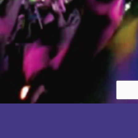
INFORMATION
w-inds. 25th Anniversary Best Single LIVE
HIROKO SHIMABUKURO 30th Anniversary
Seiko Matsuda Concert Tour 2026
Magic hour ~Hinami Fu billboard
"Seiko's Fairyland"福岡公演の開催および九州地
TOUR 2026 “GOLDEN SINGLES” in Hong
Live2026~スペシャルゲスト 真琴つばさ
Live 2026 -SPEED WAY- 追加公演決定
Seiko Matsuda Concert Tour 2026
区にお住まいのお客様への払い戻し対応について
Kong 開催決定!!
"Seiko's Fairyland"追加公演決定!!