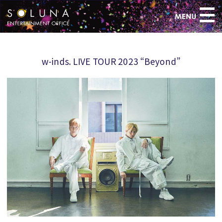
>
w-inds. LIVE TOUR 2023 “Beyond”